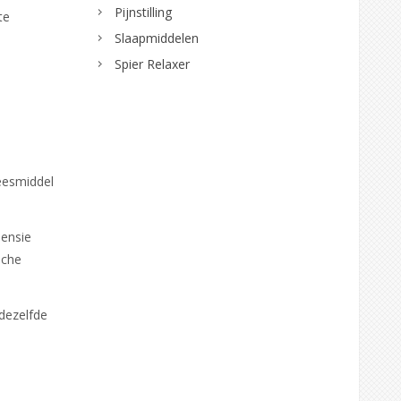
Pijnstilling
te
Slaapmiddelen
Spier Relaxer
eesmiddel
pensie
sche
 dezelfde