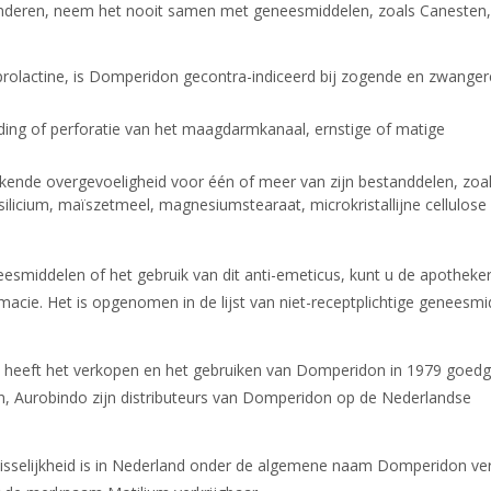
deren, neem het nooit samen met geneesmiddelen, zoals Canesten,
prolactine, is Domperidon gecontra-indiceerd bij zogende en zwanger
eding of perforatie van het maagdarmkanaal, ernstige of matige
de overgevoeligheid voor één of meer van zijn bestanddelen, zoa
ilicium, maïszetmeel, magnesiumstearaat, microkristallijne cellulose
eesmiddelen of het gebruik van dit anti-emeticus, kunt u de apotheke
acie. Het is opgenomen in de lijst van niet-receptplichtige geneesmi
 heeft het verkopen en het gebruiken van Domperidon in 1979 goedg
n, Aurobindo zijn distributeurs van Domperidon op de Nederlandse
sselijkheid is in Nederland onder de algemene naam Domperidon verk