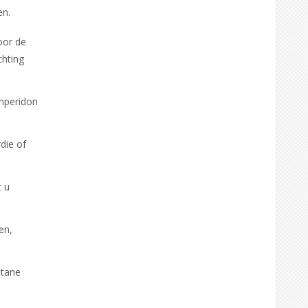
en.
oor de
chting
mperidon
die of
t u
en,
ntane