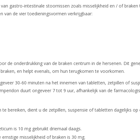
gastro-intestinale stoornissen zoals misselijkheid en / of braken 
n van de vier toedieningsvormen verkrijgbaar:
oor de onderdrukking van de braken centrum in de hersenen. Dit gen
 of braken, en helpt evenals, om hun terugkomen te voorkomen.
geveer 30-60 minuten na het innemen van tabletten, zetpillen of sus
omperidon duurt ongeveer 7 tot 9 uur, afhankelijk van de farmacologi
e bereiken, dient u de zetpillen, suspensie of tabletten dagelijks op
eticum is 10 mg gebruikt driemaal daags.
ernstige misselijkheid of braken is 30 mg.