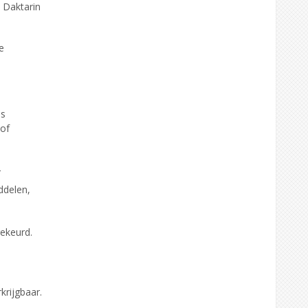
 Daktarin
e
ls
 of
r
ddelen,
ekeurd.
rijgbaar.