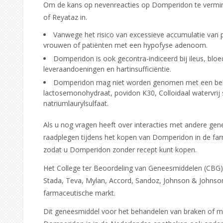
Om de kans op nevenreacties op Domperidon te vermin
of Reyataz in.
Vanwege het risico van excessieve accumulatie van 
vrouwen of patiënten met een hypofyse adenoom.
Domperidon is ook gecontra-indiceerd bij ileus, blo
leveraandoeningen en hartinsufficiëntie.
Domperidon mag niet worden genomen met een beken
lactosemonohydraat, povidon K30, Colloidaal watervrij s
natriumlaurylsulfaat.
Als u nog vragen heeft over interacties met andere gen
raadplegen tijdens het kopen van Domperidon in de farm
zodat u Domperidon zonder recept kunt kopen.
Het College ter Beoordeling van Geneesmiddelen (CBG)
Stada, Teva, Mylan, Accord, Sandoz, Johnson & Johnso
farmaceutische markt.
Dit geneesmiddel voor het behandelen van braken of mi