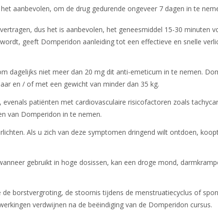
 is het aanbevolen, om de drug gedurende ongeveer 7 dagen in te nem
vertragen, dus het is aanbevolen, het geneesmiddel 15-30 minuten v
ordt, geeft Domperidon aanleiding tot een effectieve en snelle verli
m dagelijks niet meer dan 20 mg dit anti-emeticum in te nemen. Do
aar en / of met een gewicht van minder dan 35 kg.
evenals patiënten met cardiovasculaire risicofactoren zoals tachycar
issen van Domperidon in te nemen.
rlichten. Als u zich van deze symptomen dringend wilt ontdoen, koop
r wanneer gebruikt in hoge dosissen, kan een droge mond, darmkramp
de borstvergroting, de stoornis tijdens de menstruatiecyclus of spo
werkingen verdwijnen na de beëindiging van de Domperidon cursus.